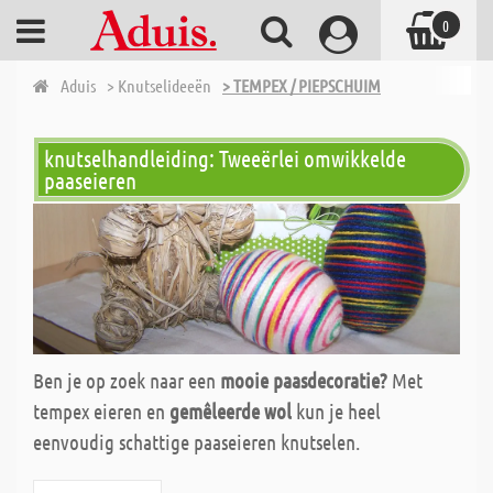
0
Aduis
> Knutselideeën
> TEMPEX / PIEPSCHUIM
knutselhandleiding: Tweeërlei omwikkelde
paaseieren
Ben je op zoek naar een
mooie paasdecoratie?
Met
tempex eieren en
gemêleerde wol
kun je heel
eenvoudig schattige paaseieren knutselen.