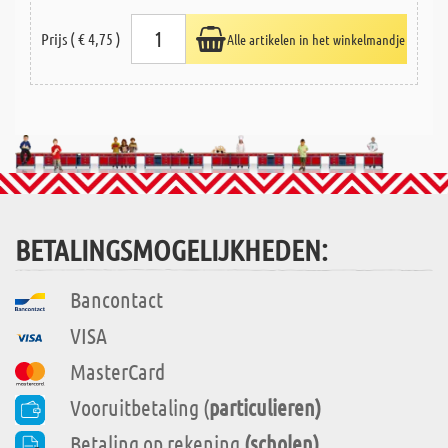
Prijs ( € 4,75 )
Alle artikelen in het winkelmandje
BETALINGSMOGELIJKHEDEN:
Bancontact
VISA
MasterCard
Vooruitbetaling (
particulieren)
Betaling op rekening
(scholen)