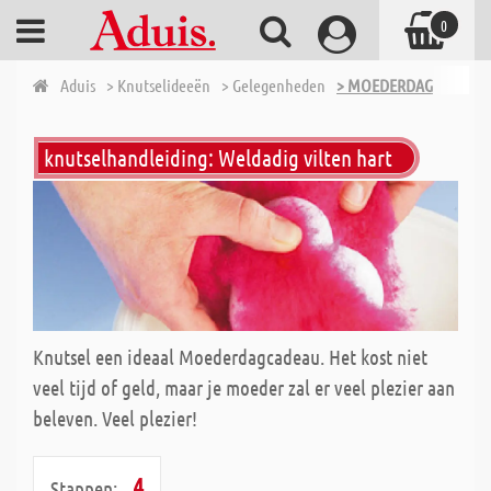
0
Aduis
> Knutselideeën
> Gelegenheden
> MOEDERDAG
knutselhandleiding: Weldadig vilten hart
Knutsel een ideaal Moederdagcadeau. Het kost niet
veel tijd of geld, maar je moeder zal er veel plezier aan
beleven. Veel plezier!
4
Stappen: