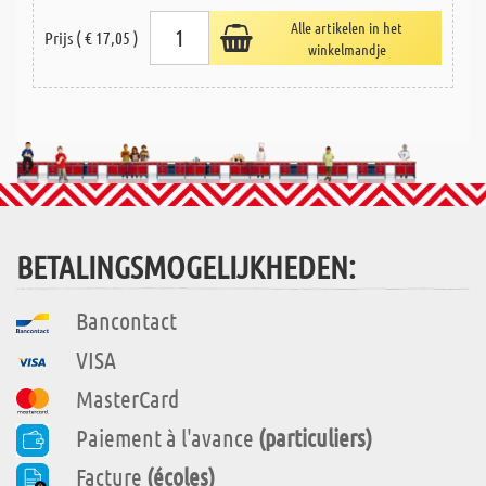
Alle artikelen in het
Prijs ( € 17,05 )
winkelmandje
BETALINGSMOGELIJKHEDEN:
Bancontact
VISA
MasterCard
Paiement à l'avance
(particuliers)
Facture
(écoles)