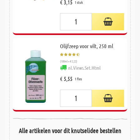
€ 3,15
1 stuk
Olijfzeep voor vilt, 250 ml
(100ml = € 2,22)
nl.Views.Set.Html
€ 5,55
1 fles
Alle artikelen voor dit knutselidee bestellen