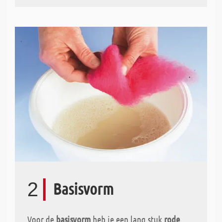
2
Basisvorm
Voor de
basisvorm
heb je een lang stuk
rode