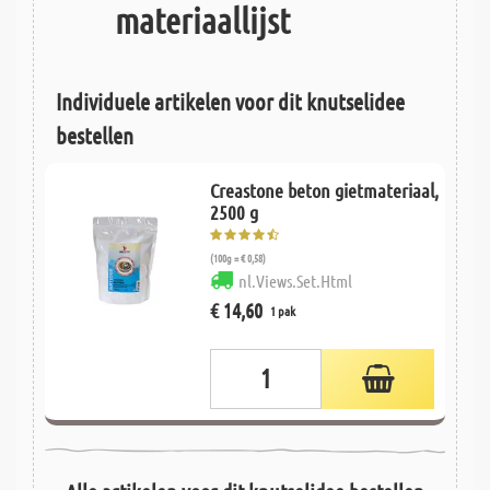
materiaallijst
Individuele artikelen voor dit knutselidee
bestellen
Creastone beton gietmateriaal,
2500 g
(100g = € 0,58)
nl.Views.Set.Html
€ 14,60
1 pak