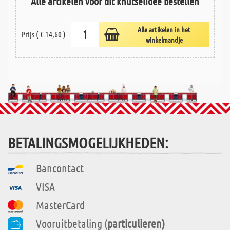
Alle artikelen voor dit knutselidee bestellen
Alle artikelen in het
Prijs ( € 14,60 )
winkelmandje
BETALINGSMOGELIJKHEDEN:
Bancontact
VISA
MasterCard
Vooruitbetaling (
particulieren)