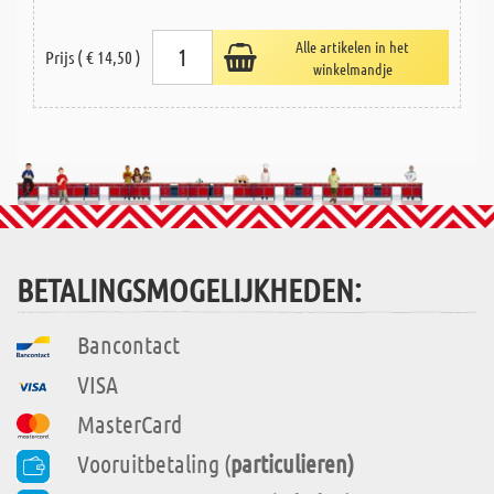
Alle artikelen in het
Prijs ( € 14,50 )
winkelmandje
BETALINGSMOGELIJKHEDEN:
Bancontact
VISA
MasterCard
Vooruitbetaling (
particulieren)