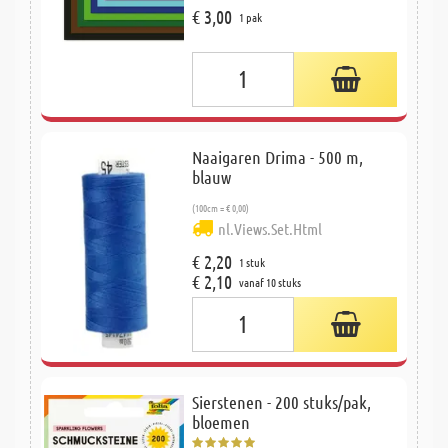
€ 3,00
1 pak
Naaigaren Drima - 500 m,
blauw
(100cm = € 0,00)
nl.Views.Set.Html
€ 2,20
1 stuk
€ 2,10
vanaf 10 stuks
Sierstenen - 200 stuks/pak,
bloemen