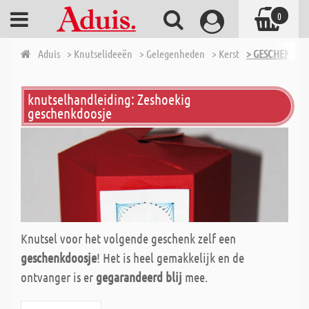
0
Aduis
> Knutselideeën
> Gelegenheden
> Kerst
> GESCHENKID
knutselhandleiding: Zeshoekig
geschenkdoosje
Knutsel voor het volgende geschenk zelf een
geschenkdoosje
! Het is heel gemakkelijk en de
ontvanger is er
gegarandeerd blij
mee.