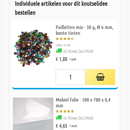
Individuele artikelen voor dit knutselidee
bestellen
Pailletten mix - 30 g, Ø 6 mm,
bonte tinten
(100g = € 6,00)
nl.Views.Set.Html
€ 1,80
1 pak
Mobiel folie - 500 x 700 x 0,4
mm
nl.Views.Set.Html
€ 4,65
1 stuk