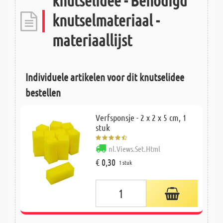
knutselidee - Benodigd
knutselmateriaal -
materiaallijst
Individuele artikelen voor dit knutselidee
bestellen
Verfsponsje - 2 x 2 x 5 cm, 1
stuk
nl.Views.Set.Html
€ 0,30
1 stuk