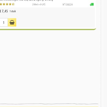
(100ml = € 4,97)
N° 530224
€ 7,45
1 stuk