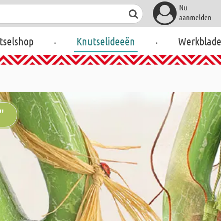
Nu
aanmelden
.
.
tselshop
Knutselideeën
Werkblad
"