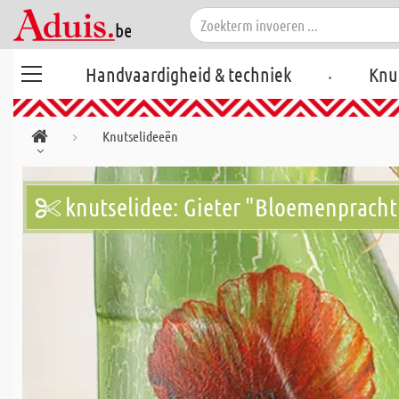
.
Handvaardigheid & techniek
Knu
Knutselideeën
knutselidee: Gieter "Bloemenpracht