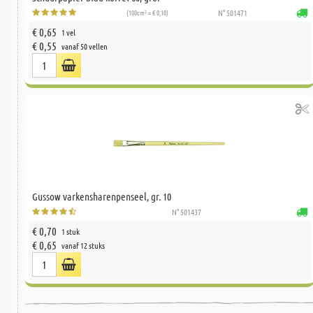
(100cm² = € 0,10)
N° 501471
€ 0,65
1 vel
€ 0,55
vanaf 50 vellen
Gussow varkensharenpenseel, gr. 10
N° 501437
€ 0,70
1 stuk
€ 0,65
vanaf 12 stuks