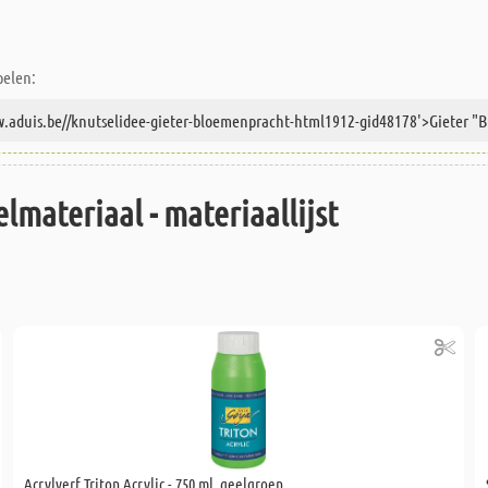
pelen:
lmateriaal - materiaallijst
Acrylverf Triton Acrylic - 750 ml, geelgroen