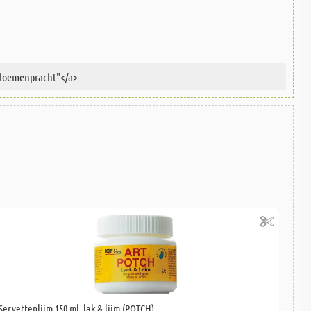
Servettenlijm 150 ml, lak & lijm (POTCH)