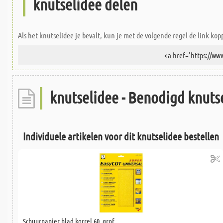
knutselidee delen
Als het knutselidee je bevalt, kun je met de volgende regel de link kop
knutselidee - Benodigd knutse
Individuele artikelen voor dit knutselidee bestellen
Schuurpapier blad korrel 60, grof