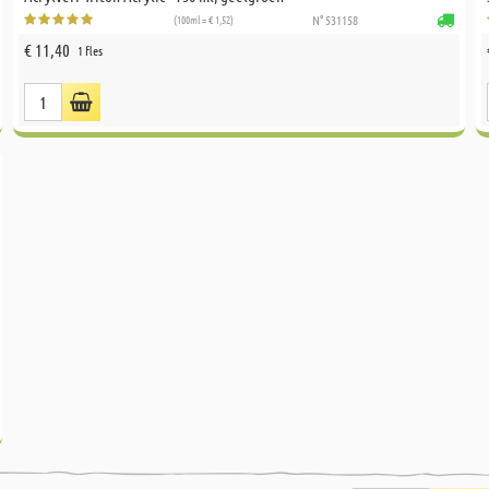
(100ml = € 1,52)
N° 531158
€ 11,40
1 fles