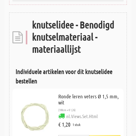
knutselidee - Benodigd
knutselmateriaal -
materiaallijst
Individuele artikelen voor dit knutselidee
bestellen
Ronde leren veters Ø 1,5 mm,
wit
(100cm = € 1,26)
nl.Views.Set.Html
€ 1,20
1 stuk