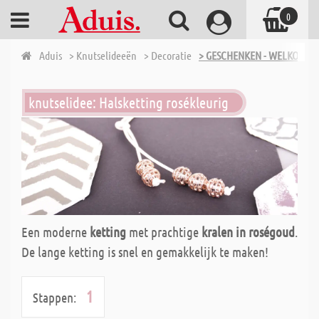
0
Aduis
> Knutselideeën
> Decoratie
> GESCHENKEN - WELKOMST
knutselidee: Halsketting rosékleurig
Een moderne
ketting
met prachtige
kralen in roségoud
.
De lange ketting is snel en gemakkelijk te maken!
1
Stappen: