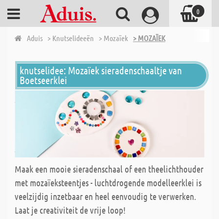
0
Aduis
> Knutselideeën
> Mozaïek
> MOZAÏEK
knutselidee: Mozaïek sieradenschaaltje van
Boetseerklei
Maak een mooie sieradenschaal of een theelichthouder
met mozaïeksteentjes - luchtdrogende modelleerklei is
veelzijdig inzetbaar en heel eenvoudig te verwerken.
Laat je creativiteit de vrije loop!