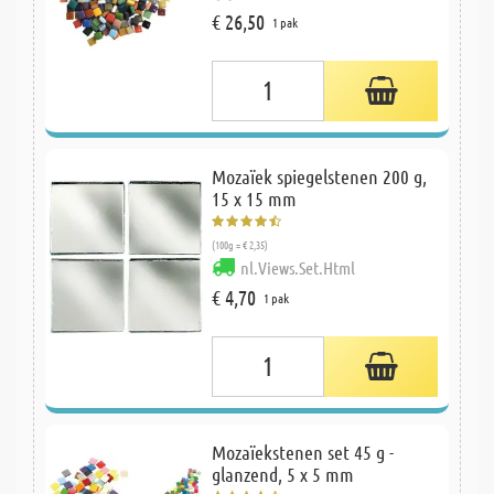
€ 26,50
1 pak
Mozaïek spiegelstenen 200 g,
15 x 15 mm
(100g = € 2,35)
nl.Views.Set.Html
€ 4,70
1 pak
Mozaïekstenen set 45 g -
glanzend, 5 x 5 mm