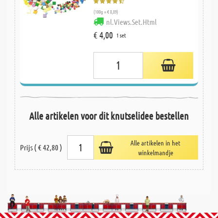
(100g = € 8,89)
nl.Views.Set.Html
€ 4,00
1 set
Alle artikelen voor dit knutselidee bestellen
Alle artikelen in het
Prijs ( € 42,80 )
winkelmandje