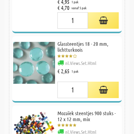
€ 4,95
1 pak
€ 4,70
vanaf 5 pak
Glassteentjes 18 - 20 mm,
lichtturkoois
nl.Views.Set.Html
€ 2,65
1 pak
Mozaïek steentjes 900 stuks -
12 x 12 mm, mix
nl.Views.Set.Html