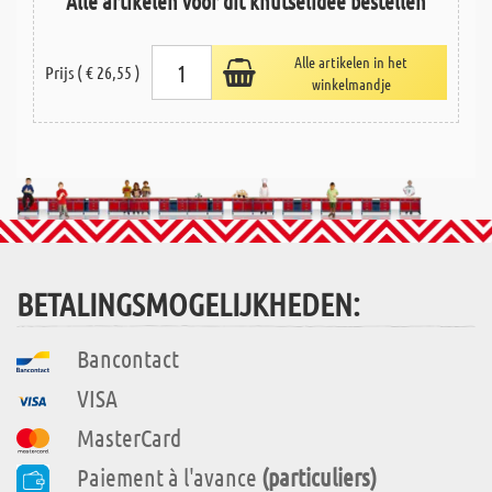
Alle artikelen voor dit knutselidee bestellen
Alle artikelen in het
Prijs ( € 26,55 )
winkelmandje
BETALINGSMOGELIJKHEDEN:
Bancontact
VISA
MasterCard
Paiement à l'avance
(particuliers)