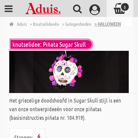
0
Aduis
> Knutselideeën
> Gelegenheden
> HALLOWEEN
knutselidee: Piñata Sugar Skull
Het griezelige doodshoofd in Sugar Skull stijl is een
van onze ontwerpideeën voor onze piñatas
(basisinstructies piñata nr. 104.919).
6
Stappen: