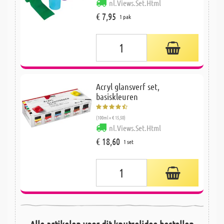
nl.Views.Set.Html
€ 7,95
1 pak
Acryl glansverf set,
basiskleuren
(100ml = € 15,50)
nl.Views.Set.Html
€ 18,60
1 set