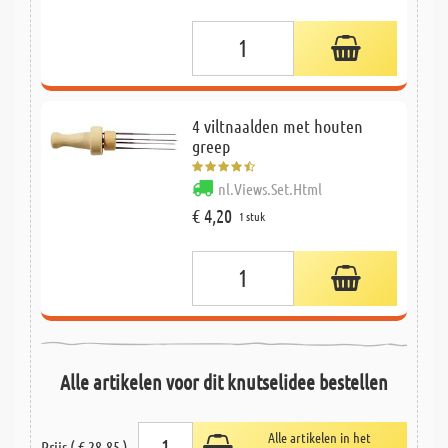
4 viltnaalden met houten
greep
nl.Views.Set.Html
€ 4,20
1 stuk
Alle artikelen voor dit knutselidee bestellen
Alle artikelen in het
Prijs ( € 28,85 )