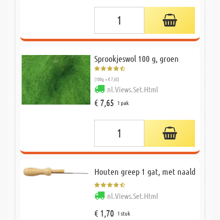
Sprookjeswol 100 g, groen
(100g = € 7,65)
nl.Views.Set.Html
€ 7,65
1 pak
Houten greep 1 gat, met naald
nl.Views.Set.Html
€ 1,70
1 stuk