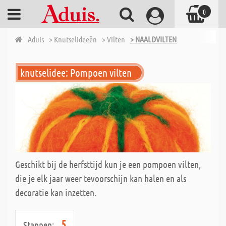
0
Aduis
> Knutselideeën
> Vilten
> NAALDVILTEN
knutselidee: Pompoen vilten
Geschikt bij de herfsttijd kun je een pompoen vilten,
die je elk jaar weer tevoorschijn kan halen en als
decoratie kan inzetten.
5
Stappen: