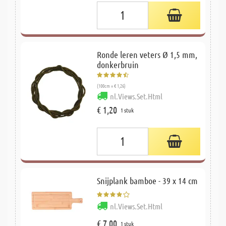
Ronde leren veters Ø 1,5 mm,
donkerbruin
(100cm = € 1,26)
nl.Views.Set.Html
€ 1,20
1 stuk
Snijplank bamboe - 39 x 14 cm
nl.Views.Set.Html
€ 7,00
1 stuk