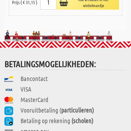
Prijs ( € 31,15 )
winkelmandje
BETALINGSMOGELIJKHEDEN:
Bancontact
VISA
MasterCard
Vooruitbetaling (
particulieren)
Betaling op rekening
(scholen)
amazon pay