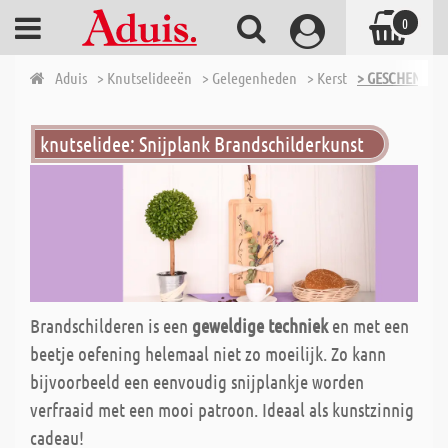
0
Aduis
> Knutselideeën
> Gelegenheden
> Kerst
> GESCHENKID
knutselidee: Snijplank Brandschilderkunst
Brandschilderen is een
geweldige techniek
en met een
beetje oefening helemaal niet zo moeilijk. Zo kann
bijvoorbeeld een eenvoudig snijplankje worden
verfraaid met een mooi patroon. Ideaal als kunstzinnig
cadeau!