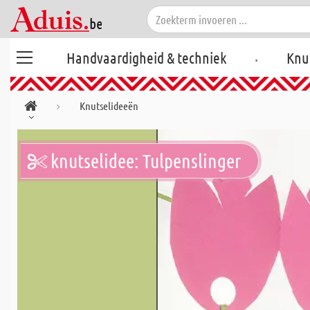
.
Handvaardigheid & techniek
Knu
Knutselideeën
knutselidee: Tulpenslinger