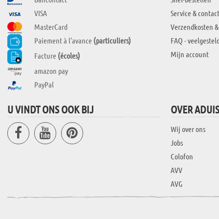
VISA
Service & contac
MasterCard
Verzendkosten &
Paiement à l'avance
(particuliers)
FAQ - veelgestel
Mijn account
Facture
(écoles)
amazon pay
PayPal
U VINDT ONS OOK BIJ
OVER ADUI
Wij over ons
Jobs
Colofon
AVV
AVG