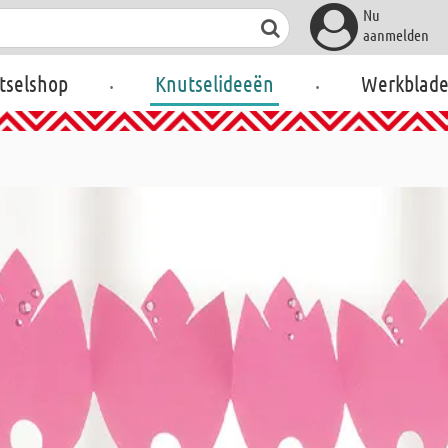
Nu
aanmelden
.
.
tselshop
Knutselideeën
Werkblad