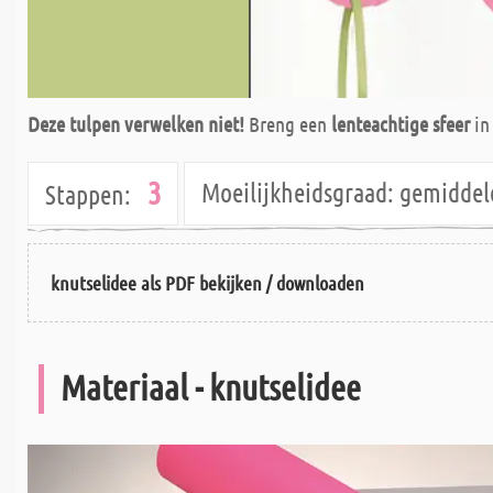
Deze tulpen verwelken niet!
Breng een
lenteachtige sfeer
in
3
Moeilijkheidsgraad:
gemidde
Stappen:
knutselidee als PDF bekijken / downloaden
Materiaal - knutselidee