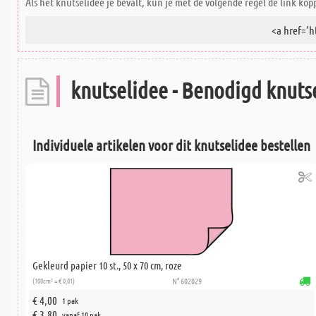
Als het knutselidee je bevalt, kun je met de volgende regel de link kop
knutselidee - Benodigd knutse
Individuele artikelen voor dit knutselidee bestellen
Gekleurd papier 10 st., 50 x 70 cm, roze
(100cm² = € 0,01)
N° 602029
€ 4,00
1 pak
€ 3,80
vanaf 10 pak