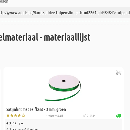
pelen:
lmateriaal - materiaallijst
Satijnlint met zelfkant - 3 mm, groen
(100cm = € 0,21)
N° 910334
€ 2,05
1 rol
€ 1,85
vanaf 10 rollen