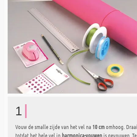
1
Vouw de smalle zijde van het vel na
10 cm
omhoog. Draai
totdat het hele vel in
harmonica-vouwen
is gevouwen. Te