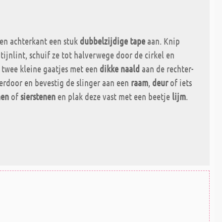
 en achterkant een stuk
dubbelzijdige tape
aan. Knip
ijnlint, schuif ze tot halverwege door de cirkel en
 twee kleine gaatjes met een
dikke naald
aan de rechter-
t erdoor en bevestig de slinger aan een
raam
,
deur
of iets
nen
of
sierstenen
en plak deze vast met een beetje
lijm
.