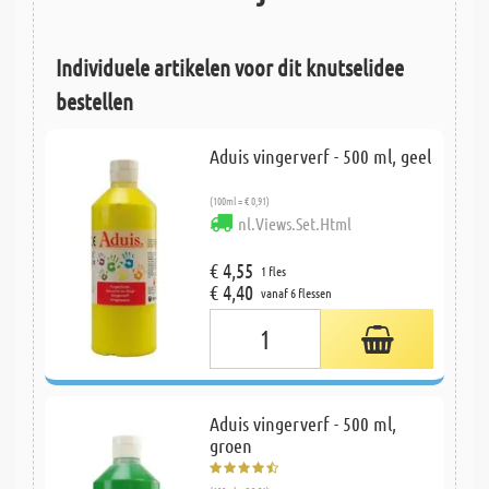
Individuele artikelen voor dit knutselidee
bestellen
Aduis vingerverf - 500 ml, geel
(100ml = € 0,91)
nl.Views.Set.Html
€ 4,55
1 fles
€ 4,40
vanaf 6 flessen
Aduis vingerverf - 500 ml,
groen