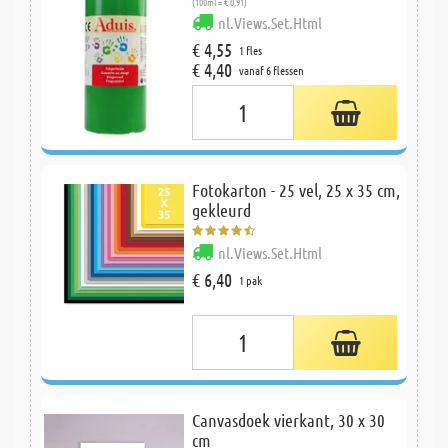
(100ml = € 0,91)
nl.Views.Set.Html
€ 4,55
1 fles
€ 4,40
vanaf 6 flessen
Fotokarton - 25 vel, 25 x 35 cm,
gekleurd
nl.Views.Set.Html
€ 6,40
1 pak
Canvasdoek vierkant, 30 x 30
cm