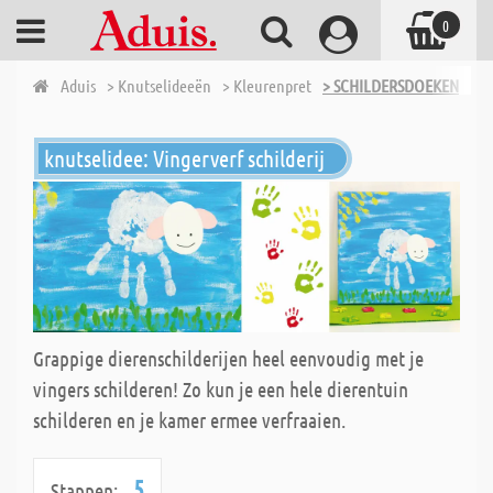
0
Aduis
> Knutselideeën
> Kleurenpret
> SCHILDERSDOEKEN
knutselidee: Vingerverf schilderij
Grappige dierenschilderijen heel eenvoudig met je
vingers schilderen! Zo kun je een hele dierentuin
schilderen en je kamer ermee verfraaien.
5
Stappen: