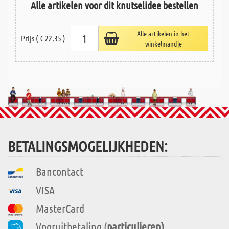
Alle artikelen voor dit knutselidee bestellen
Alle artikelen in het
Prijs ( € 22,35 )
winkelmandje
BETALINGSMOGELIJKHEDEN:
Bancontact
VISA
MasterCard
Vooruitbetaling (
particulieren)