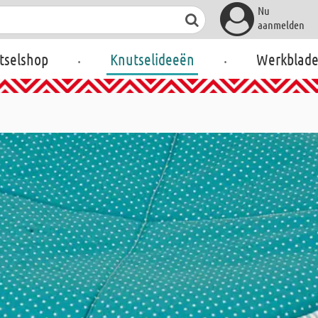
Nu
aanmelden
.
.
tselshop
Knutselideeën
Werkblad