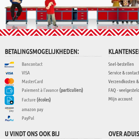
BETALINGSMOGELIJKHEDEN:
KLANTENSE
Bancontact
Snel-bestellen
VISA
Service & contac
MasterCard
Verzendkosten &
Paiement à l'avance
(particuliers)
FAQ - veelgestel
Mijn account
Facture
(écoles)
amazon pay
PayPal
U VINDT ONS OOK BIJ
OVER ADUI