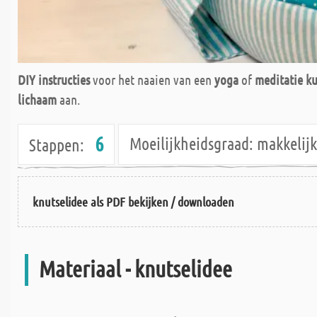
DIY instructies
voor het naaien van een
yoga
of
meditatie ku
lichaam
aan.
6
Moeilijkheidsgraad:
makkeli
Stappen:
knutselidee als PDF bekijken / downloaden
Materiaal - knutselidee