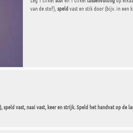
Leg 1 cirkel
stof
en 1 cirkel
tussenvulling
op elkaa
van de stof),
speld
vast en stik door (bijv. in een 
 speld vast, naai vast, keer en strijk. Speld het handvat op de
la