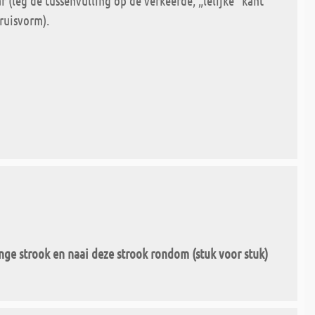
r (leg de tussenvulling op de verkeerde, „lelijke“ kant
kruisvorm).
nge strook
en naai deze strook rondom (stuk voor stuk)