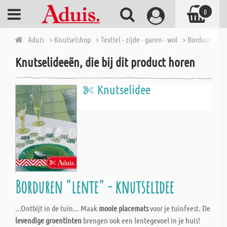
0
Aduis
> Knutselshop
> Textiel - zijde - garen - wol
> Borduurgaren
Knutselideeën, die bij dit product horen
Knutselidee
Borduren "lente" - knutselidee
...Ontbijt in de tuin... Maak
mooie placemats
voor je tuinfeest. De
levendige groentinten
brengen ook een lentegevoel in je huis!