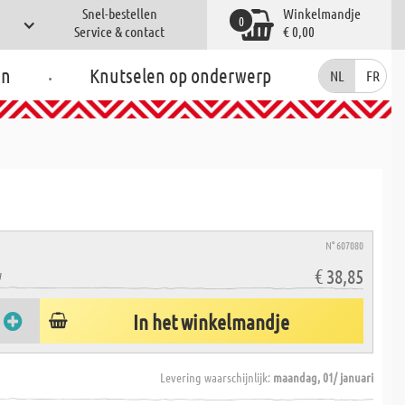
Snel-bestellen
Winkelmandje
0
Service & contact
€ 0,00
.
en
Knutselen op onderwerp
NL
FR
N° 607080
€ 38,85
W
In het winkelmandje
Levering waarschijnlijk:
maandag, 01/ januari