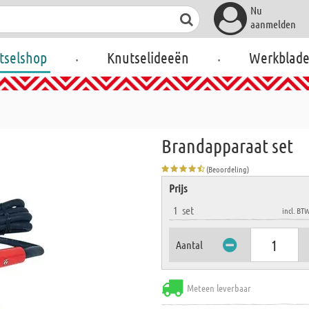
Nu
aanmelden
.
.
tselshop
Knutselideeën
Werkblad
Brandapparaat set
(Beoordeling)
Prijs
1
set
incl. BT
Aantal
Meteen leverbaar