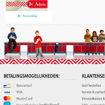
Knutselidee
BETALINGSMOGELIJKHEDEN:
KLANTENSE
Bancontact
Snel-bestellen
VISA
Service & contac
MasterCard
Verzendkosten &
Vooruitbetaling (
particulieren)
FAQ - veelgestel