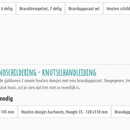
 6 delig
Brandstempelset, 7-delig
Brandapparaat set
Houten schild 
ndschildering - knutselhandleiding
rde sjablonen 2 mooie houten doosjes met een brandapparaat. Toegegeven, het
uk hout, zul je zien dat het niet zo moeilijk is.
 nodig
Ø 145 mm
Houten doosjes hartvorm, Hoogte 35 - 120 x110 mm
Brandapp