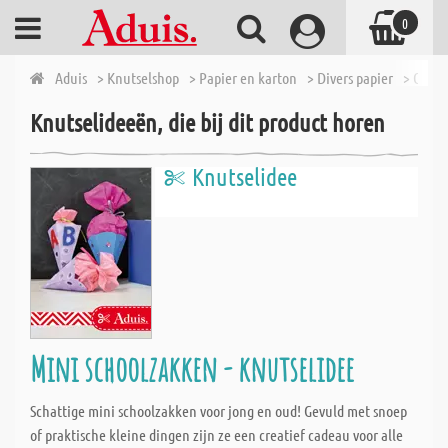
0
Aduis
> Knutselshop
> Papier en karton
> Divers papier
> Crêpe
Knutselideeën, die bij dit product horen
Knutselidee
Mini schoolzakken - knutselidee
Schattige mini schoolzakken voor jong en oud! Gevuld met snoep
of praktische kleine dingen zijn ze een creatief cadeau voor alle