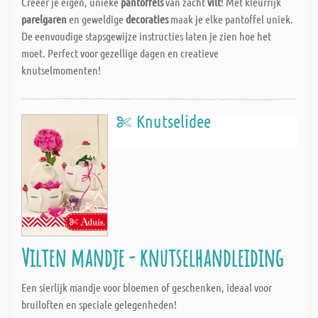
Creëer je eigen, unieke
pantoffels
van zacht
vilt
! Met kleurrijk
parelgaren
en geweldige
decoraties
maak je elke pantoffel uniek.
De eenvoudige stapsgewijze instructies laten je zien hoe het
moet. Perfect voor gezellige dagen en creatieve
knutselmomenten!
Knutselidee
Vilten mandje - knutselhandleiding
Een sierlijk mandje voor bloemen of geschenken, ideaal voor
bruiloften en speciale gelegenheden!