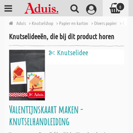
0
Aduis
> Knutselshop
> Papier en karton
> Divers papier
> Gekle
Knutselideeën, die bij dit product horen
Knutselidee
Valentijnskaart maken -
knutselhandleiding