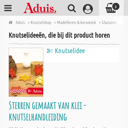
0
Aduis
> Knutselshop
> Modelleren & keramiek
> Glazuren
> Bo
Knutselideeën, die bij dit product horen
Knutselidee
Sterren gemaakt van klei -
knutselhandleiding