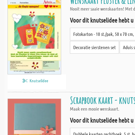
Wenskaart Pluster & Li
Nooit meer saaie wenskaarten! Met de 
Voor dit knutselidee hebt u
Fotokarton - 10 st./pak, 50 x 70 cm,
Decoratie sierstenen set
Aduis s
Knutselidee
Scrapbook kaart - knuts
Maak een mooie wenskaart.
Voor dit knutselidee hebt u
Dubbele kaarten rechthoek, 5 st. 