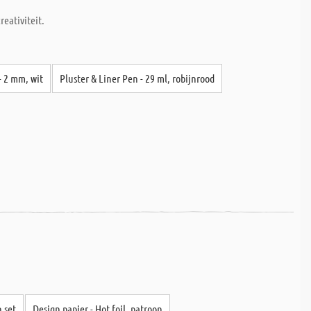
eativiteit.
 - 2 mm, wit
Pluster & Liner Pen - 29 ml, robijnrood
 set
Design papier - Hot foil, patroon