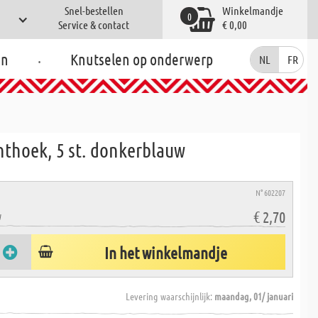
Snel-bestellen
Winkelmandje
0
Service & contact
€ 0,00
.
en
Knutselen op onderwerp
NL
FR
hthoek, 5 st. donkerblauw
N° 602207
€ 2,70
W
In het winkelmandje
Levering waarschijnlijk:
maandag, 01/ januari