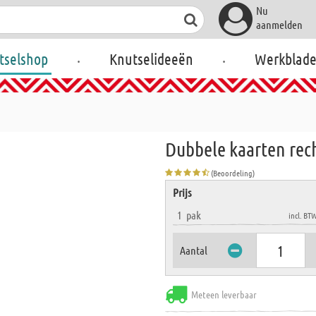
Nu
aanmelden
.
.
tselshop
Knutselideeën
Werkblad
Dubbele kaarten rec
(Beoordeling)
Prijs
1
pak
incl. BT
Aantal
Meteen leverbaar