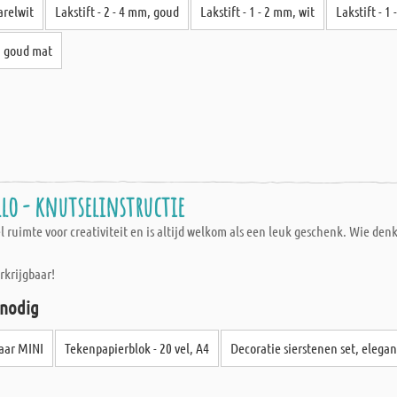
arelwit
Lakstift - 2 - 4 mm, goud
Lakstift - 1 - 2 mm, wit
Lakstift - 1
, goud mat
llo - knutselinstructie
l ruimte voor creativiteit en is altijd welkom als een leuk geschenk. Wie denk
erkrijgbaar!
 nodig
jaar MINI
Tekenpapierblok - 20 vel, A4
Decoratie sierstenen set, elega