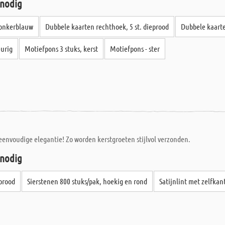
 nodig
donkerblauw
Dubbele kaarten rechthoek, 5 st. dieprood
Dubbele kaarte
eurig
Motiefpons 3 stuks, kerst
Motiefpons - ster
eenvoudige elegantie! Zo worden kerstgroeten stijlvol verzonden.
 nodig
eprood
Sierstenen 800 stuks/pak, hoekig en rond
Satijnlint met zelfka