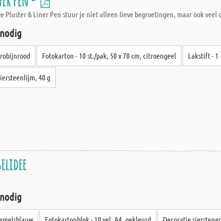
ner Pen -
Pluster & Liner Pen stuur je niet alleen lieve begroetingen, maar ook veel cr
 nodig
 robijnrood
Fotokarton - 10 st./pak, 50 x 70 cm, citroengeel
Lakstift - 1
iersteenlijm, 40 g
elidee
 nodig
hemelsblauw
Fotokartonblok - 10 vel, A4, gekleurd
Decoratie sierstenen