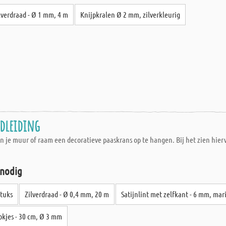
lverdraad - Ø 1 mm, 4 m
Knijpkralen Ø 2 mm, zilverkleurig
ndleiding
aan je muur of raam een decoratieve paaskrans op te hangen. Bij het zien hie
 nodig
stuks
Zilverdraad - Ø 0,4 mm, 20 m
Satijnlint met zelfkant - 6 mm, mar
okjes - 30 cm, Ø 3 mm