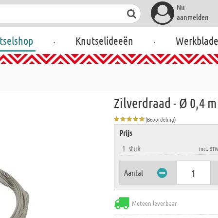
Nu
aanmelden
.
.
tselshop
Knutselideeën
Werkblad
Zilverdraad - Ø 0,4 
(Beoordeling)
Prijs
1
stuk
incl. BT
Aantal
Meteen leverbaar