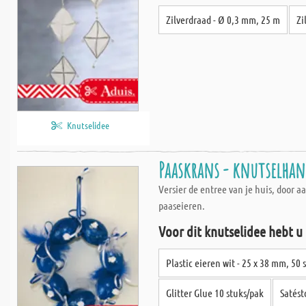
Zilverdraad - Ø 0,3 mm, 25 m
Zi
Knutselidee
Paaskrans - knutselha
Versier de entree van je huis, door 
paaseieren.
Voor dit knutselidee hebt u
Plastic eieren wit - 25 x 38 mm, 50 
Glitter Glue 10 stuks/pak
Satést