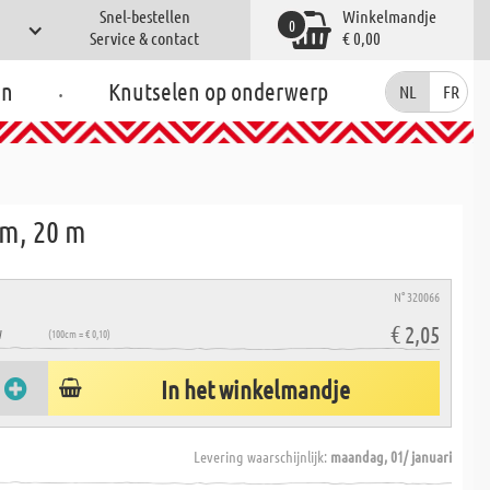
Snel-bestellen
Winkelmandje
0
Service & contact
€ 0,00
.
en
Knutselen op onderwerp
NL
FR
mm, 20 m
N° 320066
€ 2,05
W
(100cm = € 0,10)
In het winkelmandje
Levering waarschijnlijk:
maandag, 01/ januari