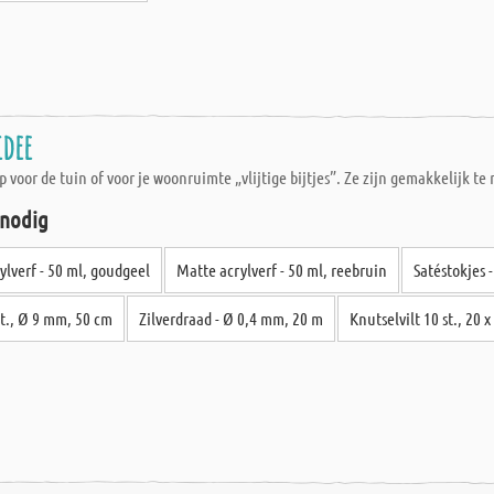
idee
rp voor de tuin of voor je woonruimte „vlijtige bijtjes”. Ze zijn gemakkelijk t
 nodig
ylverf - 50 ml, goudgeel
Matte acrylverf - 50 ml, reebruin
Satéstokjes 
t., Ø 9 mm, 50 cm
Zilverdraad - Ø 0,4 mm, 20 m
Knutselvilt 10 st., 20 