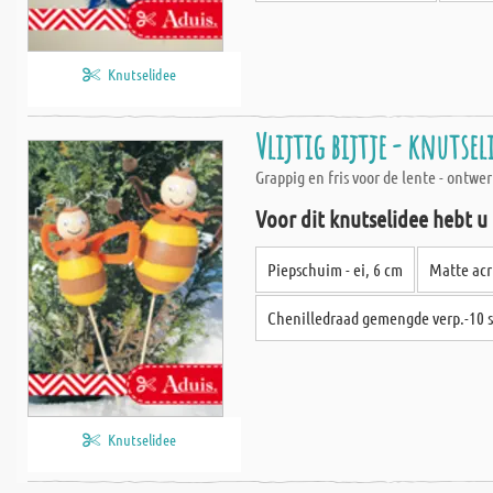
Knutselidee
Vlijtig bijtje - knutsel
Grappig en fris voor de lente - ontwe
Voor dit knutselidee hebt u
Piepschuim - ei, 6 cm
Matte acr
Chenilledraad gemengde verp.-10 s
Knutselidee