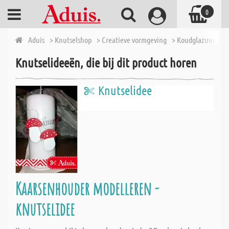
0
Aduis
> Knutselshop
> Creatieve vormgeving
> Koudglazuur & gi
Knutselideeën, die bij dit product horen
Knutselidee
Kaarsenhouder modelleren -
knutselidee