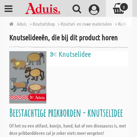
0
Aduis
> Knutselshop
> Knutsel- en ruwe materialen
> Kurk - art
Knutselideeën, die bij dit product horen
Knutselidee
Beestachtige prikborden - knutselidee
Of het nu een olifant, konijn, hond, kat of een dinosaurus is, met
deze prikborddieren zal je zeker niets meer vergeten!