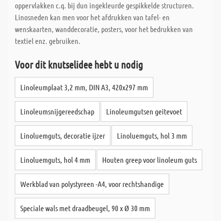
oppervlakken c.q. bij dun ingekleurde gespikkelde structuren.
Linosneden kan men voor het afdrukken van tafel- en
wenskaarten, wanddecoratie, posters, voor het bedrukken van
textiel enz. gebruiken.
Voor dit knutselidee hebt u nodig
Linoleumplaat 3,2 mm, DIN A3, 420x297 mm
Linoleumsnijgereedschap
Linoleumgutsen geitevoet
Linoluemguts, decoratie ijzer
Linoluemguts, hol 3 mm
Linoluemguts, hol 4 mm
Houten greep voor linoleum guts
Werkblad van polystyreen -A4, voor rechtshandige
Speciale wals met draadbeugel, 90 x Ø 30 mm