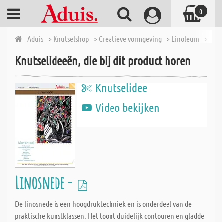
0
Aduis
> Knutselshop
> Creatieve vormgeving
> Linoleum
> Lino
Knutselideeën, die bij dit product horen
Knutselidee
Video bekijken
Linosnede -
De linosnede is een hoogdruktechniek en is onderdeel van de
praktische kunstklassen. Het toont duidelijk contouren en gladde