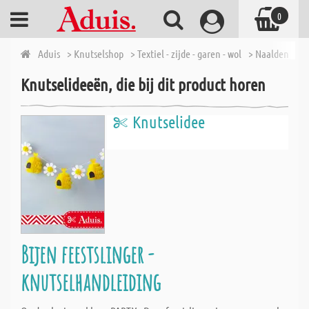
0
Aduis
> Knutselshop
> Textiel - zijde - garen - wol
> Naalden en f
Knutselideeën, die bij dit product horen
Knutselidee
Bijen feestslinger -
knutselhandleiding