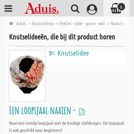
0
Aduis
> Knutselshop
> Textiel - zijde - garen - wol
> Naalden en f
Knutselideeën, die bij dit product horen
Knutselidee
Een loopsjaal naaien -
Naai een trendy loopsjaal met de huidige stofdesigns. De loopsjaal
is ook geschikt voor beginners!