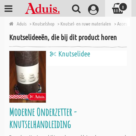
0
Aduis
> Knutselshop
> Knutsel- en ruwe materialen
> Accessoire
Knutselideeën, die bij dit product horen
Knutselidee
Moderne Onderzetter -
knutselhandleiding