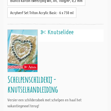
Blanco karton tweezijdig wit, A4, 160g/m², 0,2 mm
Acrylverf Set Triton Acrylic Basic - 6 x 750 ml
Knutselidee
Schelpenschilderij -
knutselhandleiding
Versier een schildersdoek met schelpen en haal het
vakantiegevoel terug!