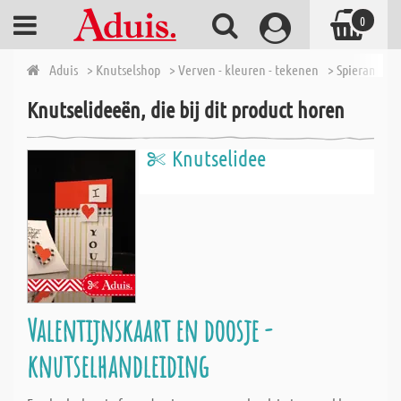
0
Aduis
> Knutselshop
> Verven - kleuren - tekenen
> Spieramen e
Knutselideeën, die bij dit product horen
Knutselidee
Valentijnskaart en doosje -
knutselhandleiding