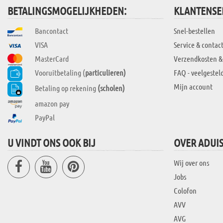
BETALINGSMOGELIJKHEDEN:
KLANTENSE
Bancontact
Snel-bestellen
VISA
Service & contac
MasterCard
Verzendkosten &
Vooruitbetaling (
particulieren)
FAQ - veelgestel
Mijn account
Betaling op rekening
(scholen)
amazon pay
PayPal
U VINDT ONS OOK BIJ
OVER ADUI
Wij over ons
Jobs
Colofon
AVV
AVG