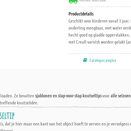
Productdetails
Geschikt voor kinderen vanaf 3 jaar.
onderling mengbaar, met water verd
hecht goed op gladde oppervlakken,
met Creall-varnish worden gelakt (ar
Europese richtlijnen "EN71", oplosmi
Catalogus pagina
wnloaden. Ze bevatten
sjablonen en stap-voor-stap knutseltips
voor
alle seizoe
treffende knutselidee.
seltip
s, dat je hier maar een kant van het object hoeft te verven en je vervolgens 
itleven!