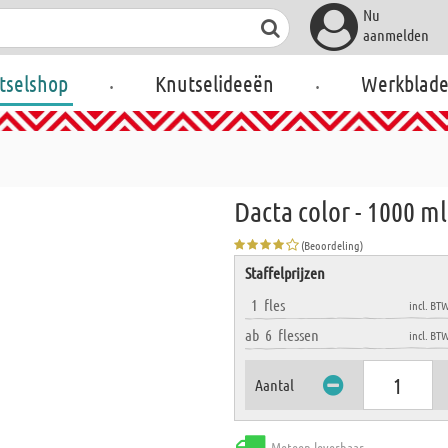
Nu
aanmelden
.
.
tselshop
Knutselideeën
Werkblad
Dacta color - 1000 m
(Beoordeling)
Staffelprijzen
1
fles
incl. BT
ab
6
flessen
incl. BT
Aantal
Meteen leverbaar