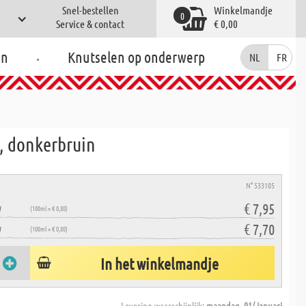
Snel-bestellen
Winkelmandje
0
Service & contact
€ 0,00
.
en
Knutselen op onderwerp
NL
FR
l, donkerbruin
N° 533105
€ 7,95
W
(100ml = € 0,80)
€ 7,70
W
(100ml = € 0,80)
In het winkelmandje
Levering waarschijnlijk:
maandag, 01/ januari