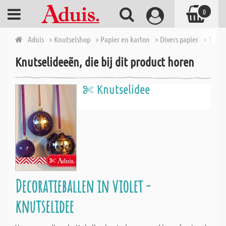
0
Aduis
> Knutselshop
> Papier en karton
> Divers papier
> Trans
Knutselideeën, die bij dit product horen
Knutselidee
Decoratieballen in violet -
knutselidee