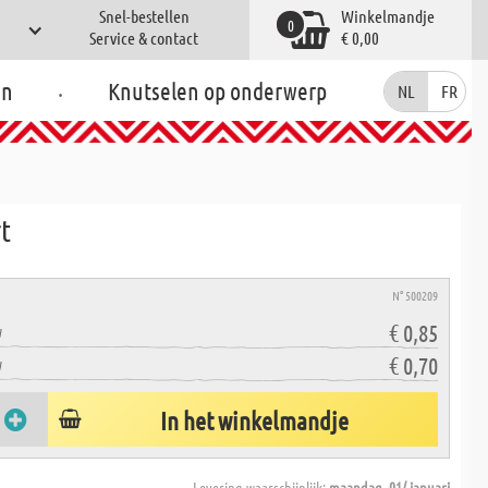
Snel-bestellen
Winkelmandje
0
Service & contact
€ 0,00
.
en
Knutselen op onderwerp
NL
FR
t
N° 500209
€ 0,85
W
€ 0,70
W
In het winkelmandje
Levering waarschijnlijk:
maandag, 01/ januari