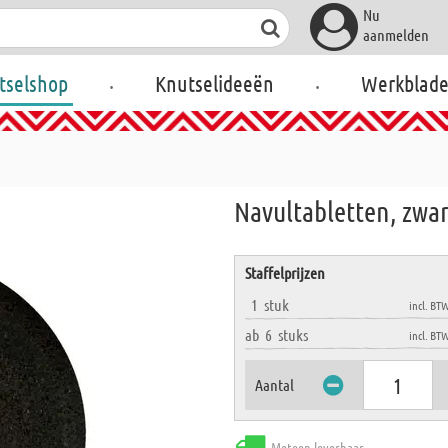
Nu
aanmelden
.
.
tselshop
Knutselideeën
Werkblad
Navultabletten, zwar
Staffelprijzen
1
stuk
incl. BT
ab
6
stuks
incl. BT
Aantal
Meteen leverbaar