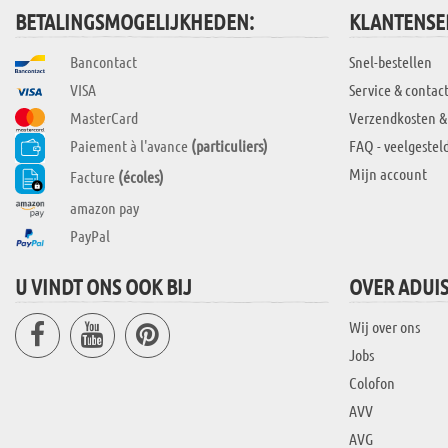
BETALINGSMOGELIJKHEDEN:
KLANTENSE
Bancontact
Snel-bestellen
VISA
Service & contac
MasterCard
Verzendkosten &
Paiement à l'avance
(particuliers)
FAQ - veelgestel
Mijn account
Facture
(écoles)
amazon pay
PayPal
U VINDT ONS OOK BIJ
OVER ADUI
Wij over ons
Jobs
Colofon
AVV
AVG