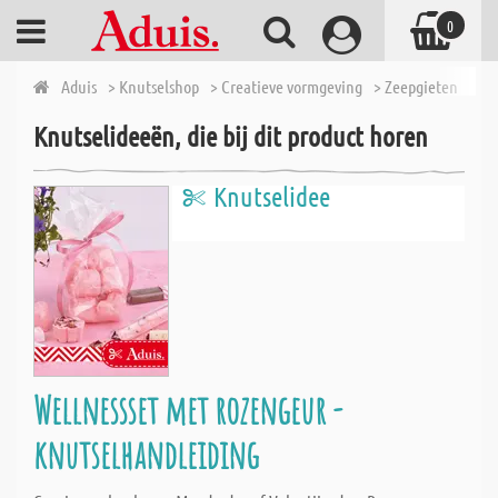
0
Aduis
> Knutselshop
> Creatieve vormgeving
> Zeepgieten
> Ba
Knutselideeën, die bij dit product horen
Knutselidee
Wellnessset met rozengeur -
knutselhandleiding