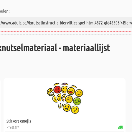
pelen:
knutselmateriaal - materiaallijst
Stickers emojis
N° 603517