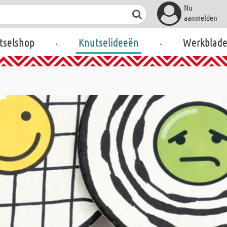
Nu
aanmelden
.
.
tselshop
Knutselideeën
Werkblad