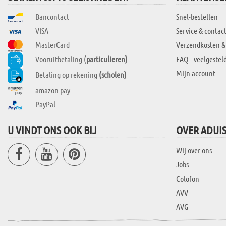
Bancontact
Snel-bestellen
VISA
Service & contac
MasterCard
Verzendkosten &
Vooruitbetaling (
particulieren)
FAQ - veelgestel
Mijn account
Betaling op rekening
(scholen)
amazon pay
PayPal
U VINDT ONS OOK BIJ
OVER ADUI
Wij over ons
Jobs
Colofon
AVV
AVG