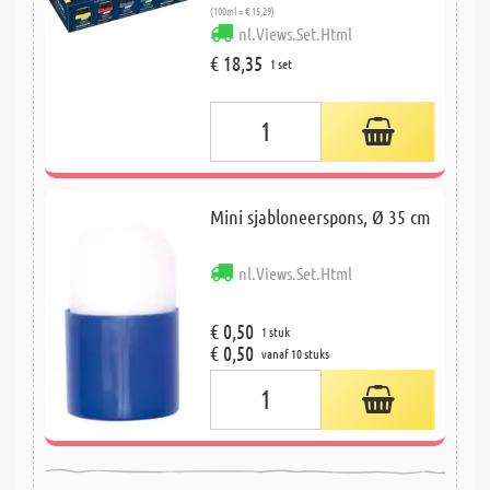
(100ml = € 15,29)
nl.Views.Set.Html
€ 18,35
1 set
Mini sjabloneerspons, Ø 35 cm
nl.Views.Set.Html
€ 0,50
1 stuk
€ 0,50
vanaf 10 stuks