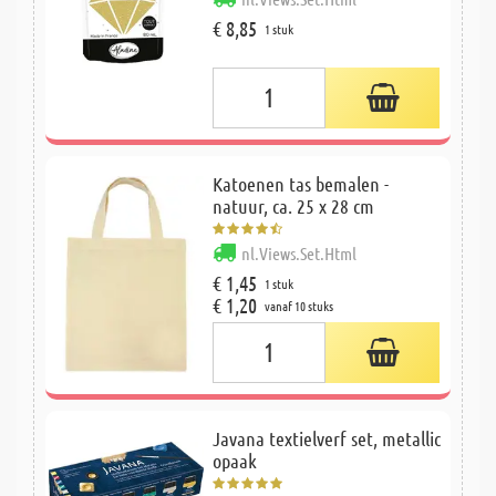
€ 8,85
1 stuk
Katoenen tas bemalen -
natuur, ca. 25 x 28 cm
nl.Views.Set.Html
€ 1,45
1 stuk
€ 1,20
vanaf 10 stuks
Javana textielverf set, metallic
opaak