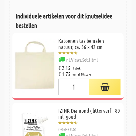
Individuele artikelen voor dit knutselidee
bestellen
Katoenen tas bemalen -
natuur, ca. 36 x 42 cm
nl.Views.Set.Html
€ 2,15
1 stuk
€ 1,75
vanaf 10 stuks
IZINK Diamond glitterverf - 80
ml, goud
(100ml = € 11,06)
nl.Views.Set.Html