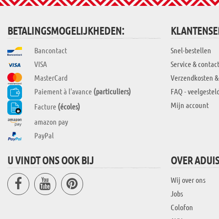
BETALINGSMOGELIJKHEDEN:
KLANTENSE
Bancontact
Snel-bestellen
VISA
Service & contac
MasterCard
Verzendkosten &
Paiement à l'avance
(particuliers)
FAQ - veelgestel
Mijn account
Facture
(écoles)
amazon pay
PayPal
U VINDT ONS OOK BIJ
OVER ADUI
Wij over ons
Jobs
Colofon