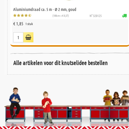
Aluminiumdraad ca. 5 m - Ø 2 mm, goud
(100cm = € 0,37)
N° 320125
€ 1,85
1 stuk
Alle artikelen voor dit knutselidee bestellen