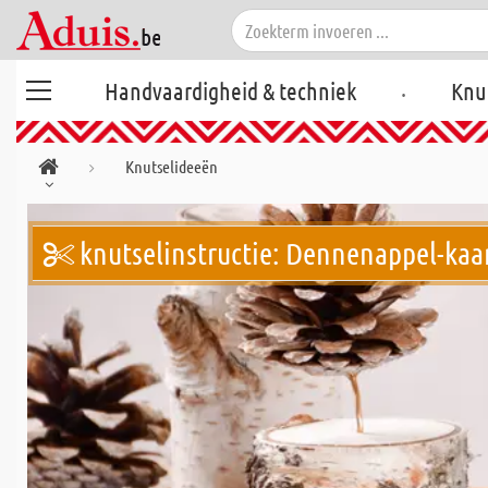
.
Handvaardigheid & techniek
Knu
Knutselideeën
knutselinstructie: Dennenappel-kaar