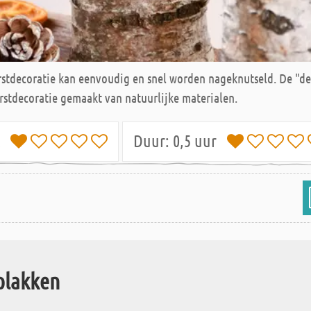
rstdecoratie kan eenvoudig en snel worden nageknutseld. De "d
erstdecoratie gemaakt van natuurlijke materialen.
jk
Duur:
0,5 uur
plakken