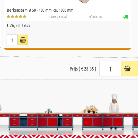
Berkenstam Ø 50 - 100 mm, ca. 1000 mm
(100cm = € 26,50)
N° 803158
€ 26,50
1 stuk
Prijs ( € 28,35 )