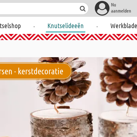
Nu
aanmelden
.
.
tselshop
Knutselideeën
Werkblad
sen - kerstdecoratie