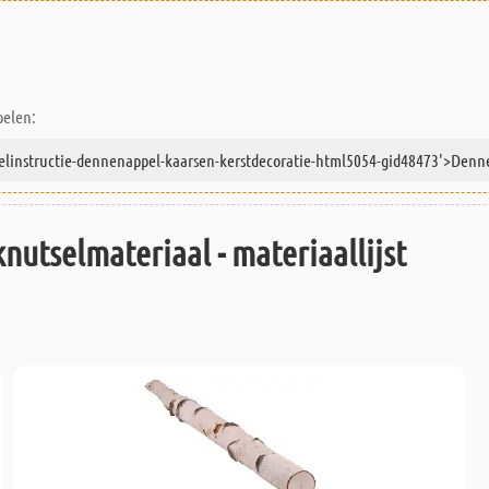
pelen:
knutselmateriaal - materiaallijst