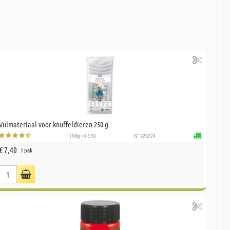
Vulmateriaal voor knuffeldieren 250 g
(100g = € 2,96)
N° 920224
€ 7,40
1 pak