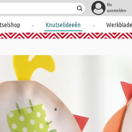
Nu
aanmelden
.
.
tselshop
Knutselideeën
Werkblad