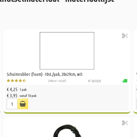
Schuimrubber (foam) -10st./pak, 20x29cm, wit
(100cm² = € 0,07)
N° 601020
€ 4,25
1 pak
€ 3,95
vanaf 10 pak