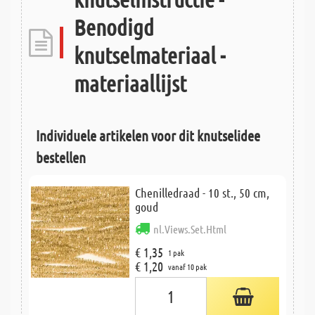
Benodigd
knutselmateriaal -
materiaallijst
Individuele artikelen voor dit knutselidee
bestellen
Chenilledraad - 10 st., 50 cm,
goud
nl.Views.Set.Html
€ 1,35
1 pak
€ 1,20
vanaf 10 pak