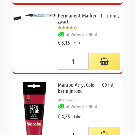
Permanent Marker - 1 - 2 mm,
zwart
nl.Views.Set.Html
€ 3,15
1 stuk
Marabu Acryl Color - 100 ml,
karmijnrood
(100ml = € 4,25)
nl.Views.Set.Html
€ 4,25
1 tube