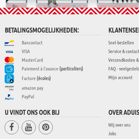
BETALINGSMOGELIJKHEDEN:
KLANTENSE
Bancontact
Snel-bestellen
VISA
Service & contac
MasterCard
Verzendkosten &
Paiement à l'avance
(particuliers)
FAQ - veelgestel
Mijn account
Facture
(écoles)
amazon pay
PayPal
U VINDT ONS OOK BIJ
OVER ADUI
Wij over ons
Jobs