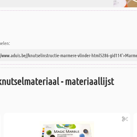
pelen:
knutselmateriaal - materiaallijst