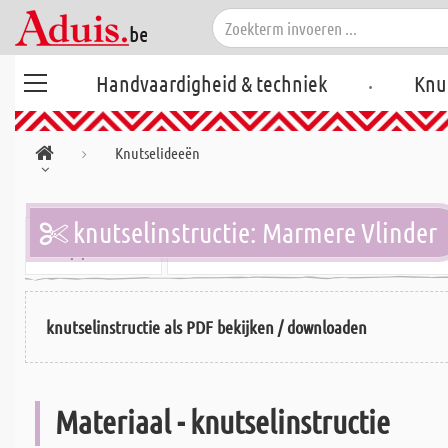
.
Handvaardigheid & techniek
Knu
Knutselideeën
knutselinstructie: Marmere Vlinder
4
Moeilijkheidsgraad:
makkeli
Stappen:
knutselinstructie als PDF bekijken / downloaden
Materiaal - knutselinstructie