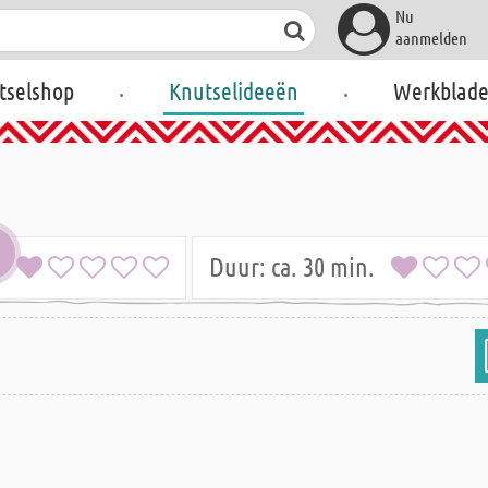
Nu
aanmelden
.
.
tselshop
Knutselideeën
Werkblad
jk
Duur:
ca. 30 min.