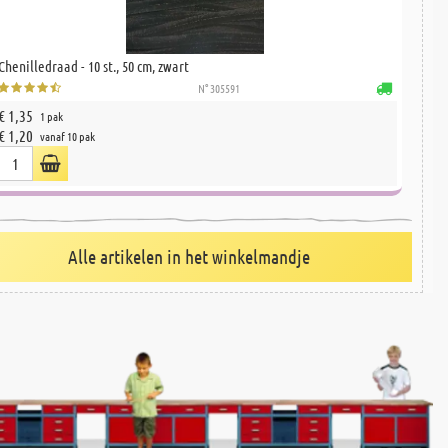
Chenilledraad - 10 st., 50 cm, zwart
N° 305591
€ 1,35
1 pak
€ 1,20
vanaf 10 pak
Alle artikelen in het winkelmandje