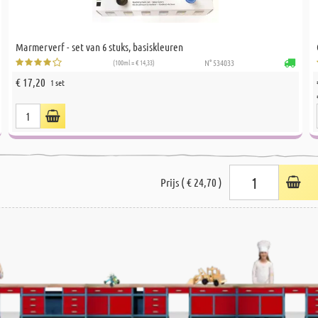
Marmerverf - set van 6 stuks, basiskleuren
(100ml = € 14,33)
N° 534033
€ 17,20
1 set
Prijs ( € 24,70 )