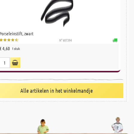
Porseleinstift, zwart
N° 607394
€ 4,60
1 stuk
Alle artikelen in het winkelmandje