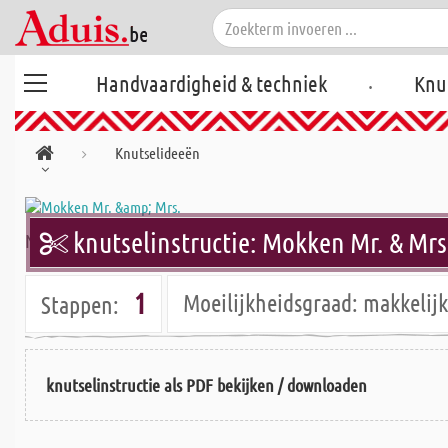
.
Handvaardigheid & techniek
Knu
Knutselideeën
knutselinstructie: Mokken Mr. & Mrs
Niet alleen voor Valentijnsdag zijn deze grappige mokken e
1
Moeilijkheidsgraad:
makkeli
Stappen:
knutselinstructie als PDF bekijken / downloaden