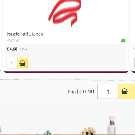
Porseleinstift, kersen
N° 607400
€ 4,60
1 stuk
Prijs ( € 13,50 )