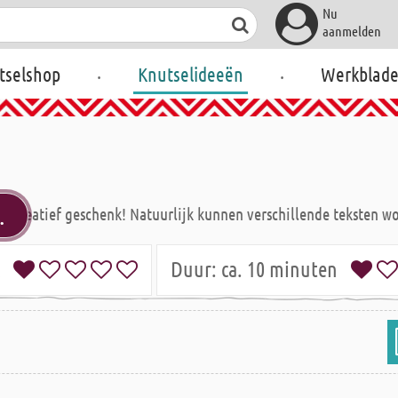
Nu
aanmelden
.
.
tselshop
Knutselideeën
Werkblad
.
en creatief geschenk! Natuurlijk kunnen verschillende teksten
jk
Duur:
ca. 10 minuten