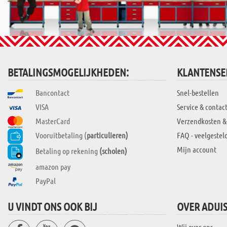
BETALINGSMOGELIJKHEDEN:
KLANTENSE
Bancontact
Snel-bestellen
VISA
Service & contac
MasterCard
Verzendkosten &
Vooruitbetaling (
particulieren)
FAQ - veelgestel
Mijn account
Betaling op rekening
(scholen)
amazon pay
PayPal
U VINDT ONS OOK BIJ
OVER ADUI
Wij over ons