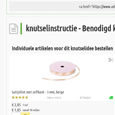
knutselinstructie - Benodigd 
Individuele artikelen voor dit knutselidee bestellen
Satijnlint met zelfkant - 3 mm, beige
(100cm = € 0,21)
N° 910327
€ 2,05
1 rol
€ 1,85
vanaf 10 rollen