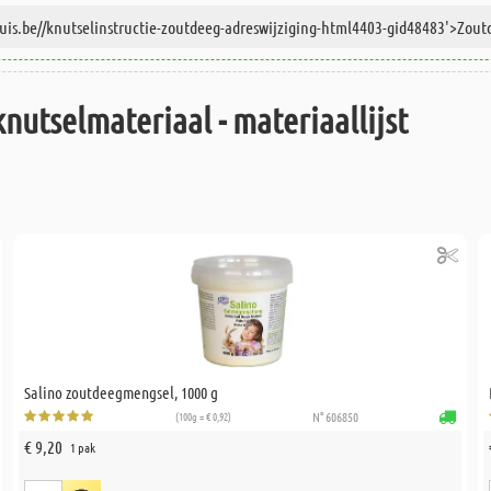
knutselmateriaal - materiaallijst
Salino zoutdeegmengsel, 1000 g
(100g = € 0,92)
N° 606850
€ 9,20
1 pak