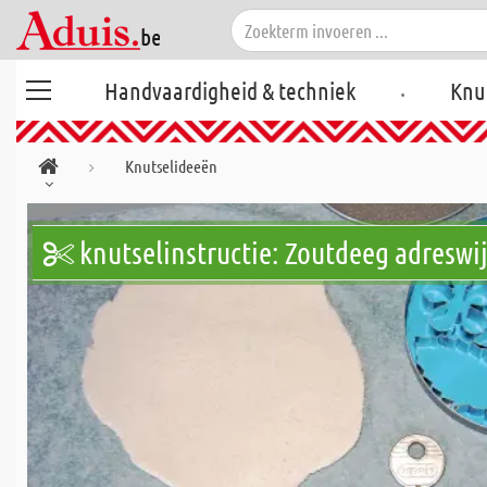
.
Handvaardigheid & techniek
Knu
Knutselideeën
knutselinstructie: Zoutdeeg adreswi