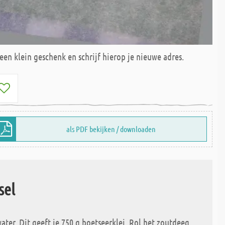
een klein geschenk en schrijf hierop je nieuwe adres.
als PDF bekijken / downloaden
sel
er. Dit geeft je 750 g boetseerklei. Rol het zoutdeeg