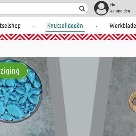
Nu
aanmelden
.
.
tselshop
Knutselideeën
Werkblad
jziging