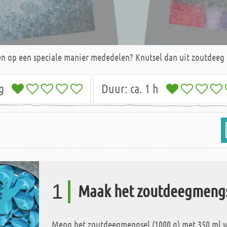
nden op een speciale manier mededelen? Knutsel dan uit zoutdeeg 
ig
Duur:
ca. 1 h
1
Maak het zoutdeegmeng
Meng het zoutdeegmengsel (1000 g) met 350 ml wat