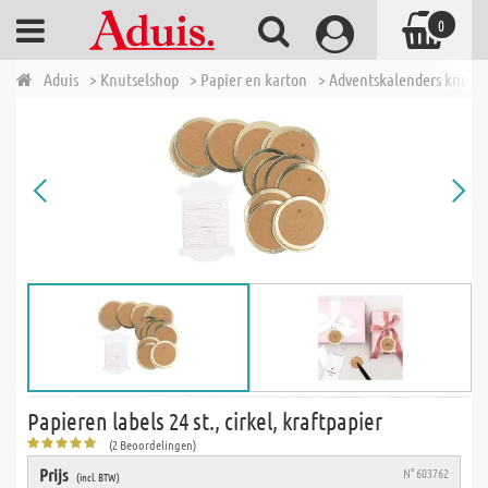
0
Aduis
> Knutselshop
> Papier en karton
> Adventskalenders knuts
Papieren labels 24 st., cirkel, kraftpapier
(2 Beoordelingen)
Prijs
N° 603762
(incl. BTW)