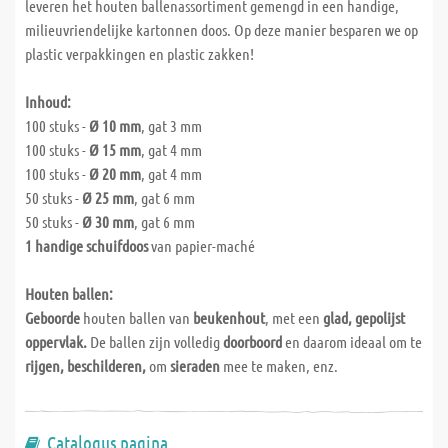
leveren het houten ballenassortiment gemengd in een handige,
milieuvriendelijke kartonnen doos. Op deze manier besparen we op
plastic verpakkingen en plastic zakken!
Inhoud:
100 stuks -
Ø 10 mm
, gat 3 mm
100 stuks -
Ø 15 mm
, gat 4 mm
100 stuks -
Ø 20 mm
, gat 4 mm
50 stuks -
Ø 25 mm
, gat 6 mm
50 stuks -
Ø 30 mm
, gat 6 mm
1 handige schuifdoos
van papier-maché
Houten ballen:
Geboorde
houten ballen van
beukenhout
, met een
glad, gepolijst
oppervlak.
De ballen zijn volledig
doorboord
en daarom ideaal om te
rijgen, beschilderen,
om
sieraden
mee te maken, enz.
Catalogus pagina