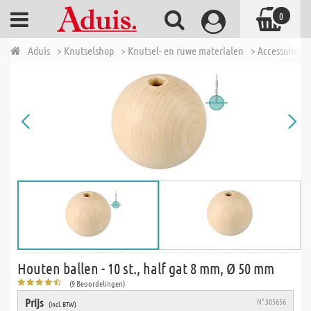
0
Aduis
> Knutselshop
> Knutsel- en ruwe materialen
> Accessoires 
Houten ballen - 10 st., half gat 8 mm, Ø 50 mm
(9 Beoordelingen)
Prijs
N° 305656
(incl. BTW)