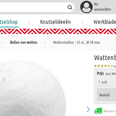
Nu
aanmelden
.
.
tselshop
Knutselideeën
Werkblad
Ballen van watten
Wattenbollen - 25 st., Ø 50 mm
Wattenb
(7 B
Prijs
(incl. BT
1
pak
Aantal
Meteen l