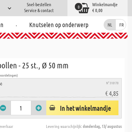
Snel-bestellen
Winkelmandje
0
Service & contact
€ 0,00
.
en
Knutselen op onderwerp
NL
FR
ollen - 25 st., Ø 50 mm
eoordelingen)
N° 310170
W)
€ 4,85
In het winkelmandje
everbaar
Levering waarschijnlijk:
donderdag, 13/ augustus