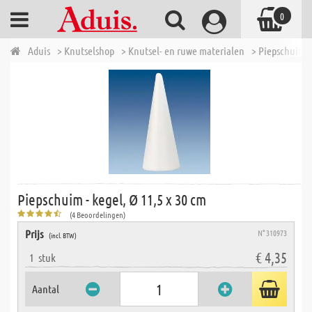
0
Aduis
> Knutselshop
> Knutsel- en ruwe materialen
> Piepschuim 
Piepschuim - kegel, Ø 11,5 x 30 cm
(4 Beoordelingen)
Prijs
N° 310973
(incl. BTW)
€ 4,35
1
stuk
Aantal