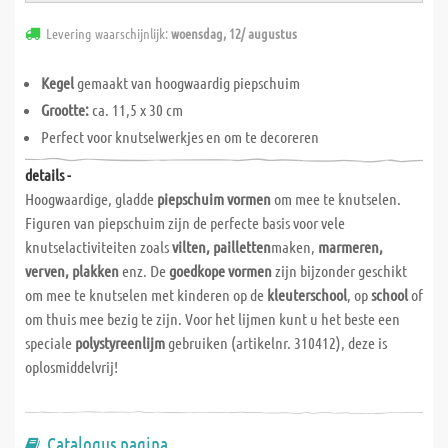
Levering waarschijnlijk:
woensdag, 12/ augustus
Kegel
gemaakt van hoogwaardig piepschuim
Grootte:
ca. 11,5 x 30 cm
Perfect voor knutselwerkjes en om te decoreren
details -
Hoogwaardige, gladde
piepschuim
vormen
om mee te knutselen.
Figuren van piepschuim zijn de perfecte basis voor vele
knutselactiviteiten zoals
vilten, pailletten
maken,
marmeren,
verven, plakken
enz. De
goedkope vormen
zijn bijzonder geschikt
om mee te knutselen met kinderen op de
kleuterschool
, op
school
of
om thuis mee bezig te zijn. Voor het lijmen kunt u het beste een
speciale
polystyreenlijm
gebruiken (artikelnr. 310412), deze is
oplosmiddelvrij!
Catalogus pagina