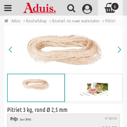
0
Aduis
> Knutselshop
> Knutsel- en ruwe materialen
> Pitriet
> Pit
Pitriet 3 kg, rond Ø 2,5 mm
Prijs
N° 305734
(incl. BTW)