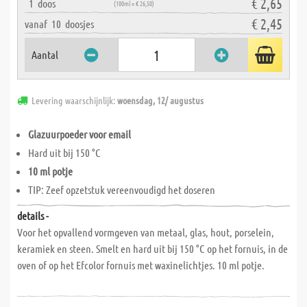
€ 2,65
1
doos
(100ml = € 26,50)
€ 2,45
vanaf
10
doosjes
Aantal
Levering waarschijnlijk:
woensdag, 12/ augustus
Glazuurpoeder voor email
Hard uit bij 150 °C
10 ml potje
TIP: Zeef opzetstuk vereenvoudigd het doseren
details -
Voor het opvallend vormgeven van metaal, glas, hout, porselein,
keramiek en steen. Smelt en hard uit bij 150 °C op het fornuis, in de
oven of op het Efcolor fornuis met waxinelichtjes. 10 ml potje.