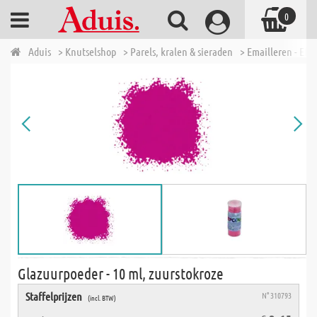
0
Aduis
> Knutselshop
> Parels, kralen & sieraden
> Emailleren - Efco
Glazuurpoeder - 10 ml, zuurstokroze
Staffelprijzen
N° 310793
(incl. BTW)