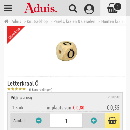
0
Aduis
> Knutselshop
> Parels, kralen & sieraden
> Houten kralen
Uitverkoop
Letterkraal Ö
(1 Beoordelingen)
Prijs
N° 305542
(incl. BTW)
€ 0,55
in plaats van
€ 0,80
1
stuk
Aantal